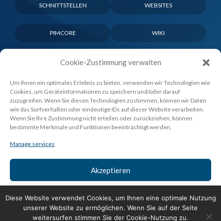
SCHNITTSTELLEN
WEBSITES
PIMCORE
WIKI
Cookie-Zustimmung verwalten
Um Ihnen ein optimales Erlebnis zu bieten, verwenden wir Technologien wie
Cookies, um Geräteinformationen zu speichern und/oder darauf
zuzugreifen. Wenn Sie diesen Technologien zustimmen, können wir Daten
wie das Surfverhalten oder eindeutige IDs auf dieser Website verarbeiten.
Wenn Sie Ihre Zustimmung nicht erteilen oder zurückziehen, können
bestimmte Merkmale und Funktionen beeinträchtigt werden.
Manage services
Akzeptieren
Ablehnen
Diese Website verwendet Cookies, um Ihnen eine optimale Nutzung
Unser Angebot richtet sich ausschliesslich an Kunden in der
unserer Website zu ermöglichen. Wenn Sie auf der Seite
Einstellungen ansehen
weitersurfen stimmen Sie der Cookie-Nutzung zu.
Schweiz.