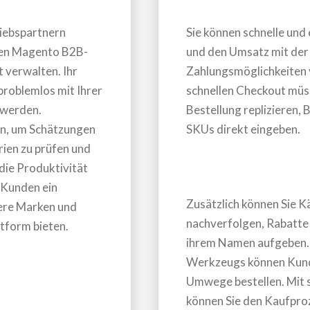
riebspartnern
Sie können schnelle und
den Magento B2B-
und den Umsatz mit der
t verwalten. Ihr
Zahlungsmöglichkeiten 
roblemlos mit Ihrer
schnellen Checkout müs
 werden.
Bestellung replizieren,
on, um Schätzungen
SKUs direkt eingeben.
rien zu prüfen und
 die Produktivität
-Kunden ein
Zusätzlich können Sie K
rere Marken und
nachverfolgen, Rabatte
ttform bieten.
ihrem Namen aufgeben. 
Werkzeugs können Kunde
Umwege bestellen. Mit s
können Sie den Kaufpro