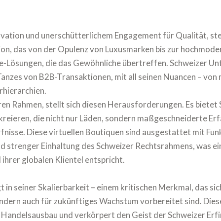
ovation und unerschütterlichem Engagement für Qualität, steh
ion, das von der Opulenz von Luxusmarken bis zur hochmode
e-Lösungen, die das Gewöhnliche übertreffen. Schweizer Un
 Tanzes von B2B-Transaktionen, mit all seinen Nuancen – vo
rhierarchien.
en Rahmen, stellt sich diesen Herausforderungen. Es biete
kreieren, die nicht nur Läden, sondern maßgeschneiderte Erf
nisse. Diese virtuellen Boutiquen sind ausgestattet mit Fun
d strenger Einhaltung des Schweizer Rechtsrahmens, was ein
hrer globalen Klientel entspricht.
 in seiner Skalierbarkeit – einem kritischen Merkmal, das s
ndern auch für zukünftiges Wachstum vorbereitet sind. Diese 
n Handelsausbau und verkörpert den Geist der Schweizer Erf