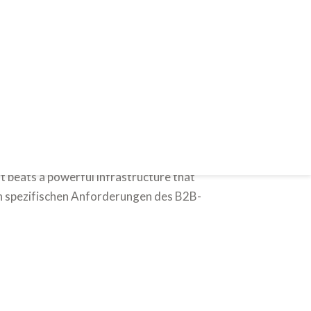
ld im weltweiten B2B-E-Commerce.
 prall gefüllt mit Funktionen, jede
 beats a powerful infrastructure that
en spezifischen Anforderungen des B2B-