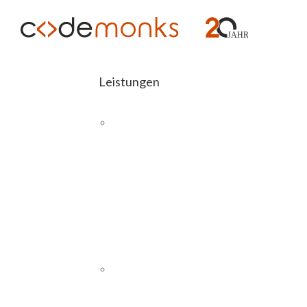
Leistungen
E-COMMERCE
Magento 
Abashop
Magento 2
Schnittstellen
SAP
PIM
CMS UND WEBSITES
WordPress