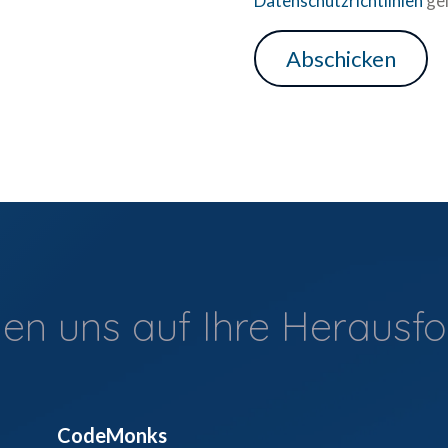
Datenschutzrichtlinien
gel
uen uns auf Ihre Herausf
CodeMonks