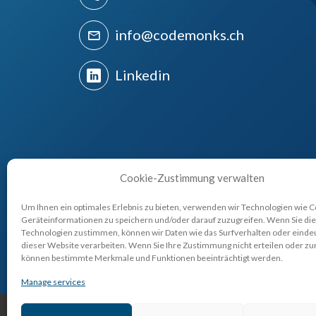
info@codemonks.ch
Linkedin
Cookie-Zustimmung verwalten
E-COMMERCE
MAGENTO 2
Um Ihnen ein optimales Erlebnis zu bieten, verwenden wir Technologien wie 
Geräteinformationen zu speichern und/oder darauf zuzugreifen. Wenn Sie di
Technologien zustimmen, können wir Daten wie das Surfverhalten oder eindeu
dieser Website verarbeiten. Wenn Sie Ihre Zustimmung nicht erteilen oder zu
können bestimmte Merkmale und Funktionen beeinträchtigt werden.
Manage services