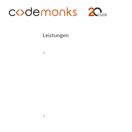
Leistungen
E-COMMERCE
Kontakt 
Abashop
Magento 2
Schnittstellen
SAP
Wir freuen uns von Ihnen zu hö
PIM
CMS UND WEBSITES
WordPress