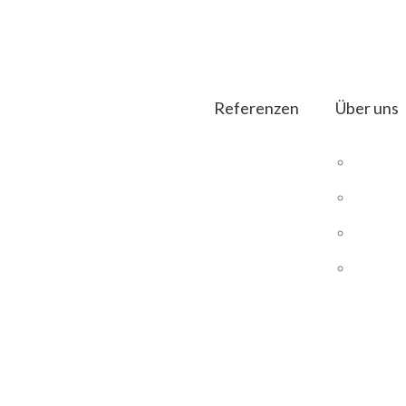
Referenzen
Über uns
DIE
aufnehmen
Magento
UNS
Magento Hosting
UNS
SEO E-Commerce
PRO
DIAS ERP
ren!
B2B Shops