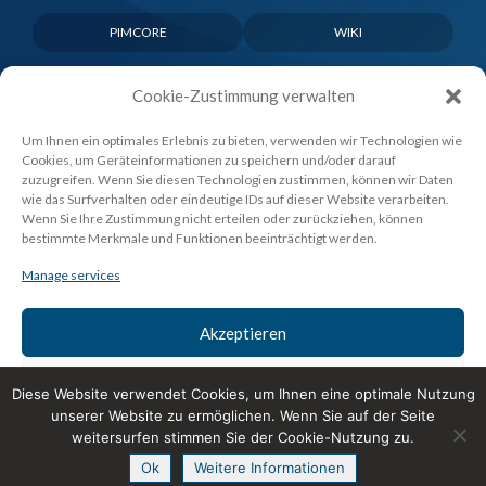
PIMCORE
WIKI
Cookie-Zustimmung verwalten
Um Ihnen ein optimales Erlebnis zu bieten, verwenden wir Technologien wie
Cookies, um Geräteinformationen zu speichern und/oder darauf
zuzugreifen. Wenn Sie diesen Technologien zustimmen, können wir Daten
wie das Surfverhalten oder eindeutige IDs auf dieser Website verarbeiten.
Wenn Sie Ihre Zustimmung nicht erteilen oder zurückziehen, können
bestimmte Merkmale und Funktionen beeinträchtigt werden.
Manage services
Akzeptieren
Ablehnen
Diese Website verwendet Cookies, um Ihnen eine optimale Nutzung
unserer Website zu ermöglichen. Wenn Sie auf der Seite
Unser Angebot richtet sich ausschliesslich an Kunden in der
Einstellungen ansehen
weitersurfen stimmen Sie der Cookie-Nutzung zu.
Schweiz.
Ok
Weitere Informationen
Impressum
Datenschutz
AGB
Cookie-Richtlinie
Datenschutz
Impressum