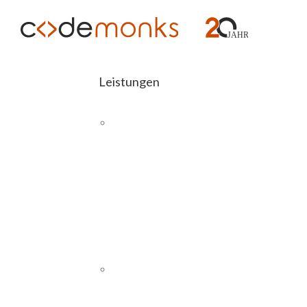
Leistungen
E-COMMERCE
Abashop
Magento 2
Schnittstellen
SAP
Die pe
PIM
CMS UND WEBSITES
WordPress