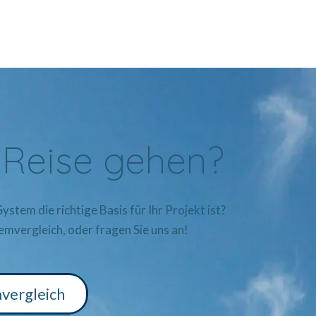
 Reise gehen?
ystem die richtige Basis für Ihr Projekt ist?
temvergleich, oder
fragen Sie uns an
!
vergleich