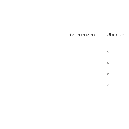
Referenzen
Über uns
DIE
Magento
UNS
Magento Hosting
UNS
SEO E-Commerce
PRO
DIAS ERP
rfekte
B2B Shops