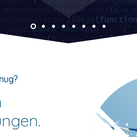
enug?
n
ungen.