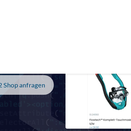
biose
N
s und Magento 2
G
um Magento 2?
2 Shop anfragen