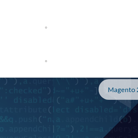
Sym
Webdesign
Webentwicklung
WEB APPS / INDIVIDUALLÖSUNGE
Abacu
Backend-Entwicklung
Frontend-Entwicklung
NEWSLETTER / E-MAIL MARKETIN
War
MailChimp
Magento 