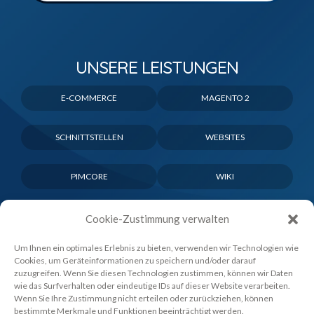
UNSERE LEISTUNGEN
E-COMMERCE
MAGENTO 2
SCHNITTSTELLEN
WEBSITES
PIMCORE
WIKI
Cookie-Zustimmung verwalten
Um Ihnen ein optimales Erlebnis zu bieten, verwenden wir Technologien wie
Cookies, um Geräteinformationen zu speichern und/oder darauf
zuzugreifen. Wenn Sie diesen Technologien zustimmen, können wir Daten
wie das Surfverhalten oder eindeutige IDs auf dieser Website verarbeiten.
Wenn Sie Ihre Zustimmung nicht erteilen oder zurückziehen, können
bestimmte Merkmale und Funktionen beeinträchtigt werden.