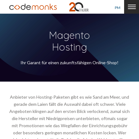
PM
Magento
Hosting
Ihr Garant für einen zukunftsfähigen Online-Shop
!
Anbieter von Hosting-Paketen gibt es wie Sand am Meer, und
gerade dem Laien fällt die Auswahl dabei oft schwer. Viele
Angeboten klingen auf den ersten Blick verlockend, zumal sich
die Hersteller mit Niedrigpreisen unterbieten, oftmals sogar
mit Promotionen wie das Wegfallen der Einrichtungsgebühr
oder besonders geringen monatlichen Kosten locken. Wer