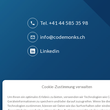
Tel. +41 44 585 35 98
info@codemonks.ch
Linkedin
Cookie-Zustimmung verwalten
E-COMMERCE
MAGENTO 2
Um Ihnen ein optimales Erlebnis zu bieten, verwenden wir Technologien wie 
Geräteinformationen zu speichern und/oder darauf zuzugreifen. Wenn Sie di
Technologien zustimmen, können wir Daten wie das Surfverhalten oder eindeu