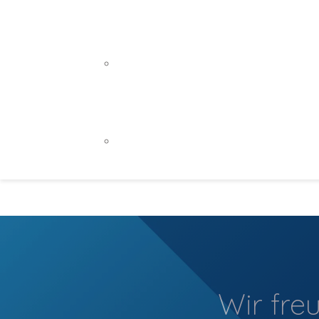
Webdesign
Webentwicklung
WEB APPS / INDIVIDUALLÖSUNGE
Backend-Entwicklung
Frontend-Entwicklung
NEWSLETTER / E-MAIL MARKETIN
MailChimp
Wir fre