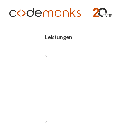
Leistungen
E-COMMERCE
Abashop
Über uns
Magento 2
Schnittstellen
SAP
PIM
CMS UND WEBSITES
WordPress