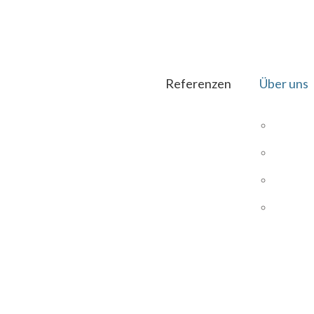
Referenzen
Über uns
DIE
Magento
UNS
Magento Hosting
UNS
SEO E-Commerce
PRO
DIAS ERP
B2B Shops