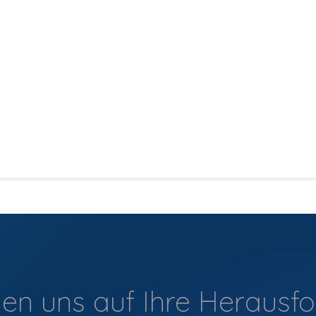
N
Unsere Werte
Unser Team
G
uen uns auf Ihre Herausf