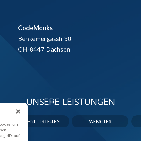
CodeMonks
Benkemergässli 30
CH-8447 Dachsen
UNSERE LEISTUNGEN
SCHNITTSTELLEN
WEBSITES
Cookies, um
esen
tige IDs auf