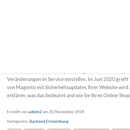
N
Magento 1 “End of Life” – Relaun
G
Wenn Sie Ihren Online-Shop mit Magento 1 betreiben, müss
Veränderungen im Service einstellen. Im Juni 2020 greift “
von Magento mit Sicherheitsupdates Ihrer Website wird z
erklären, was das bedeutet und wie Sie Ihren Online-Shop
Erstellt von
admin2
am
20. November 2018
Kategorien:
Backend Entwicklung