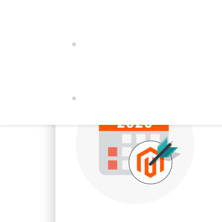
Webdesign
Webentwicklung
WEB APPS / INDIVIDUALLÖSUNGE
Backend-Entwicklung
Frontend-Entwicklung
NEWSLETTER / E-MAIL MARKETIN
MailChimp