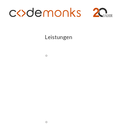
Leistungen
E-COMMERCE
Abashop
Schlagwor
Magento 2
Schnittstellen
SAP
PIM
CMS UND WEBSITES
WordPress