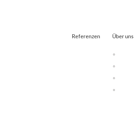
Referenzen
Über uns
DIE
Magento
UNS
t: 2020
Magento Hosting
UNS
SEO E-Commerce
PRO
DIAS ERP
B2B Shops