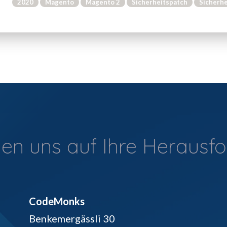
2020
Magento
Magento 2
Sicherheitspatch
Sicherh
uen uns auf Ihre Herausf
CodeMonks
Benkemergässli 30