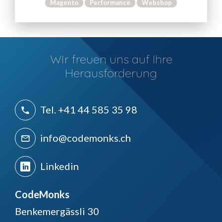
Magento
Performance
Webshop
Wir freuen uns auf Ihre
Herausforderung
Tel. +41 44 585 35 98
info@codemonks.ch
Linkedin
CodeMonks
Benkemergässli 30