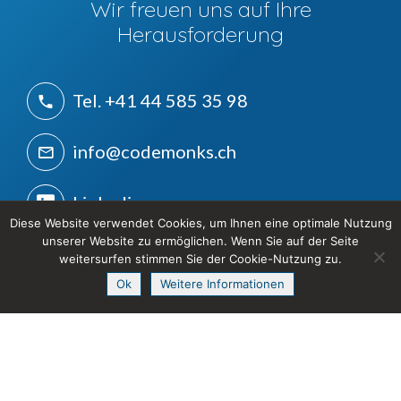
Wir freuen uns auf Ihre
Herausforderung
Tel. +41 44 585 35 98
info@codemonks.ch
Linkedin
Diese Website verwendet Cookies, um Ihnen eine optimale Nutzung
unserer Website zu ermöglichen. Wenn Sie auf der Seite
CodeMonks
weitersurfen stimmen Sie der Cookie-Nutzung zu.
Benkemergässli 30
Ok
Weitere Informationen
CH-8447 Dachsen
Kontakt aufnehmen