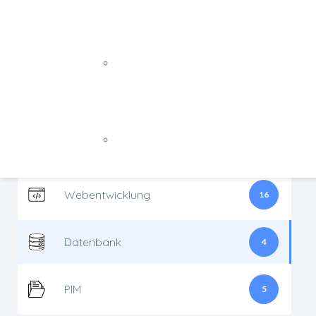
Abacus
3
Webdesign
Webentwicklung
SQ
Mailchimp
1
WEB APPS / INDIVIDUALLÖSUNGE
di
Re
Backend-Entwicklung
Schnittstellen
8
de
Frontend-Entwicklung
NEWSLETTER / E-MAIL MARKETIN
Onlineshop
4
MailChimp
Webentwicklung
16
Datenbank
4
PIM
5