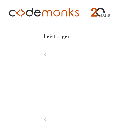
Leistungen
E-COMMERCE
Abashop
Magento 2
Schnittstellen
H
SAP
Magento
26
PIM
Wordpress
8
CMS UND WEBSITES
WordPress