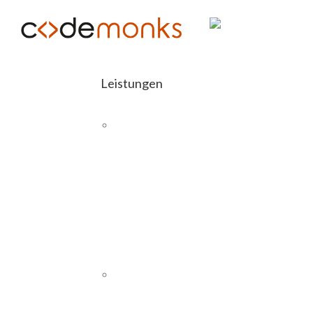
Leistungen
E-COMMERCE
Abashop
Magento 2
Schnittstellen
H
SAP
Magento
26
PIM
Wordpress
8
CMS UND WEBSITES
WordPress