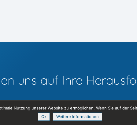
uen uns auf Ihre Herausf
timale Nutzung unserer Website zu ermöglichen. Wenn Sie auf der Sei
CodeMonks
Ok
Weitere Informationen
Benkemergässli 30
CH-8447 Dachsen