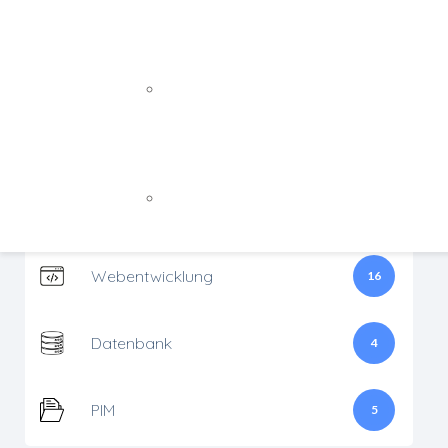
Abacus
3
Webdesign
Webentwicklung
Se
Mailchimp
1
WEB APPS / INDIVIDUALLÖSUNGE
Ob
of
Backend-Entwicklung
Schnittstellen
8
PW
Frontend-Entwicklung
Ad
NEWSLETTER / E-MAIL MARKETIN
Onlineshop
4
MailChimp
Webentwicklung
16
Datenbank
4
PIM
5