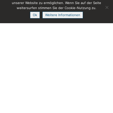
unserer Website zu ermöglichen. Wenn Sie auf der Seite
Linkedin
weitersurfen stimmen Sie der Cookie-Nutzung zu.
Ok
Weitere Informationen
CodeMonks
Benkemergässli 30
CH-8447 Dachsen
Kontakt aufnehmen
UNSERE LEISTUNGEN
E-COMMERCE
MAGENTO 2
SCHNITTSTELLEN
WEBSITES