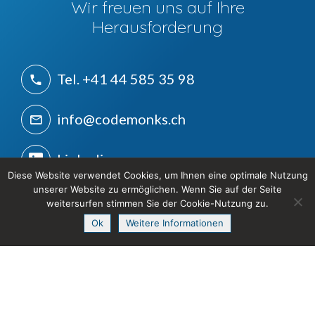
Wir freuen uns auf Ihre
Herausforderung
Tel. +41 44 585 35 98
info@codemonks.ch
Linkedin
Diese Website verwendet Cookies, um Ihnen eine optimale Nutzung
unserer Website zu ermöglichen. Wenn Sie auf der Seite
CodeMonks
weitersurfen stimmen Sie der Cookie-Nutzung zu.
Benkemergässli 30
Ok
Weitere Informationen
CH-8447 Dachsen
Kontakt aufnehmen