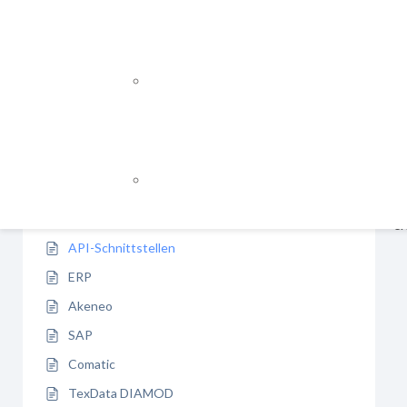
Abacus
3
Webdesign
Webentwicklung
AP
Mailchimp
1
WEB APPS / INDIVIDUALLÖSUNGE
An
Sa
Backend-Entwicklung
Schnittstellen
8
Frontend-Entwicklung
AP
Qu
NEWSLETTER / E-MAIL MARKETIN
REST-API
AP
MailChimp
Magento-API
er
API-Schnittstellen
ERP
Akeneo
SAP
Comatic
TexData DIAMOD