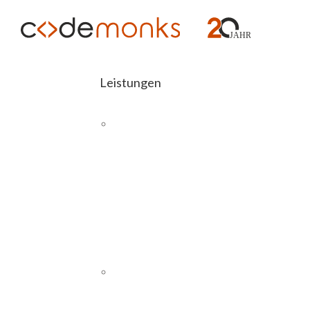
Leistungen
E-COMMERCE
Abashop
Magento 2
Schnittstellen
H
SAP
Magento
26
PIM
Wordpress
8
CMS UND WEBSITES
WordPress