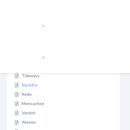
Entwicklungsprozess
Webdesign
PWA
Webentwicklung
Multishoplösungen
Bl
WEB APPS / INDIVIDUALLÖSUNGE
me
Magento Hosting
(z
Backend-Entwicklung
SSD/NVMe Datenträger
Frontend-Entwicklung
OP-Cache
Bl
Le
NEWSLETTER / E-MAIL MARKETIN
SOLR
Pr
Suchserver-Integration
MailChimp
Tideways
Blackfire
Redis
Memcached
Varnish
Akeneo