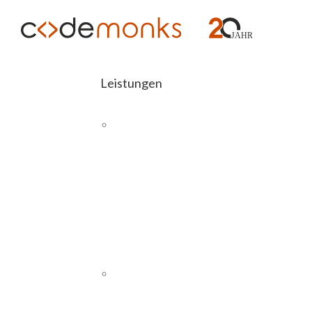
Leistungen
E-COMMERCE
Abashop
Magento 2
Schnittstellen
H
SAP
Magento
26
PIM
Magento 2
CMS UND WEBSITES
Was kann Magento alles ?
WordPress