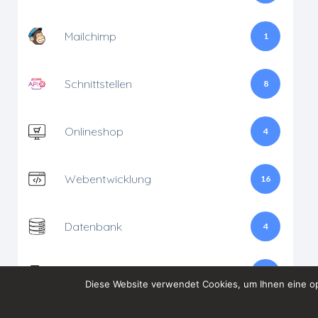
Mailchimp
1
Schnittstellen
8
Onlineshop
4
Webentwicklung
16
Datenbank
4
PIM
5
Diese Website verwendet Cookies, um Ihnen eine op